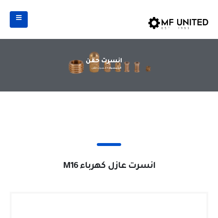
انسرت حقن
الرئيسية >
انسرت حقن
Contact Us
انسرت عازل كهرباء M16